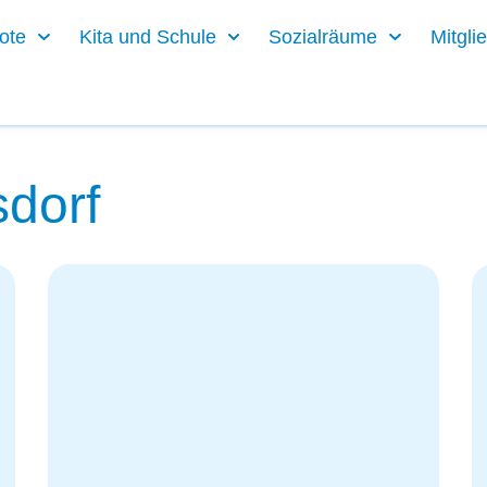
ote
Kita und Schule
Sozialräume
Mitgli
dorf