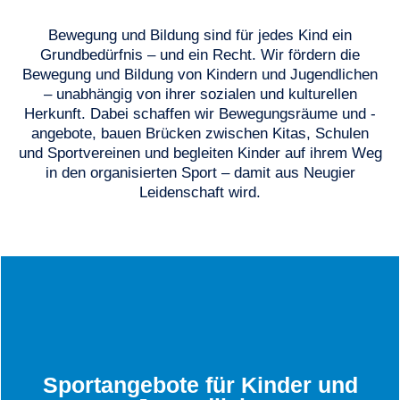
Bewegung und Bildung sind für jedes Kind ein
Mehr erfahren
Grundbedürfnis – und ein Recht. Wir fördern die
Bewegung und Bildung von Kindern und Jugendlichen
– unabhängig von ihrer sozialen und kulturellen
Herkunft. Dabei schaffen wir Bewegungsräume und -
angebote, bauen Brücken zwischen Kitas, Schulen
und Sportvereinen und begleiten Kinder auf ihrem Weg
in den organisierten Sport – damit aus Neugier
Leidenschaft wird.
Zu den Sportangeboten
uns sicher, dass wir Euch anbieten!
Sportangebote für Kinder und
Ninja-Training und Akrobatik - schaut Euch um, wir sind