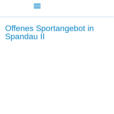
Zum
Inhalt
springen
Kita und Schule
Offenes Sportangebot in
Spandau II