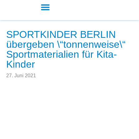
Zum
Inhalt
springen
Kita und Schule
SPORTKINDER BERLIN
übergeben \“tonnenweise\“
Sportmaterialien für Kita-
Kinder
27. Juni 2021